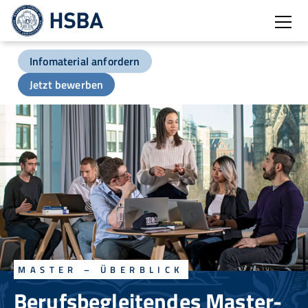
Burg
Infomaterial anfordern
Jetzt bewerben
MASTER – ÜBERBLICK
Berufsbegleitendes Master-