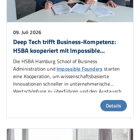
09. Juli 2026
Deep Tech trifft Business-Kompetenz:
HSBA kooperiert mit Impossible
Founders
Die HSBA Hamburg School of Business
Administration und
Impossible Founders
starten
eine Kooperation, um wissenschaftsbasierte
Innovationen schneller in unternehmerische
Wertschöpfung zu überführen und den Austausch
zwischen Wissenschaft, Start-ups und Wirtschaft
Details
zu stärken. Studierende erhalten dabei die
Möglichkeit, frühzeitig Einblicke in das Hamburger
Start-up- und Deep-Tech-Ökosystem zu gewinnen,
innovative Geschäftsmodelle mitzuentwickeln und
unternehmerische Verantwortung zu übernehmen.