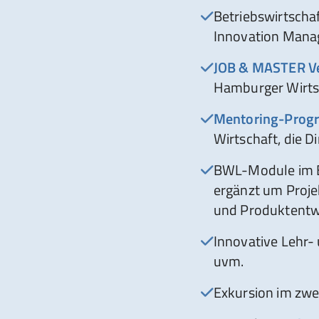
Betriebswirtscha
Innovation Mana
JOB & MASTER Ve
Hamburger Wirt
Mentoring-Pro
Wirtschaft, die 
BWL-Module im B
ergänzt um Projek
und Produktentwic
Innovative Lehr-
uvm.
Exkursion im zwe