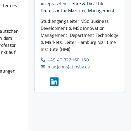
Vizepräsident Lehre & Didaktik,
Leiter des
Professor für Maritime Management
Studiengangsleiter MSc Business
Development & MSc Innovation
Deutscher
Management, Department Technology
ch dem
& Markets, Leiter Hamburg Maritime
rofessor
Institute (HMI)
unkt auf
+49 40 822160 150
max.johns(at)hsba.de
erungen,