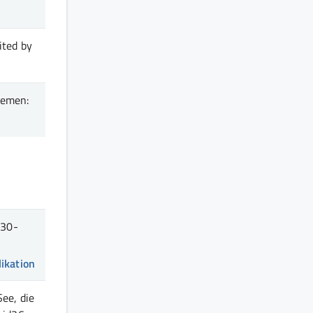
dited by
remen
:
230-
likation
ee, die