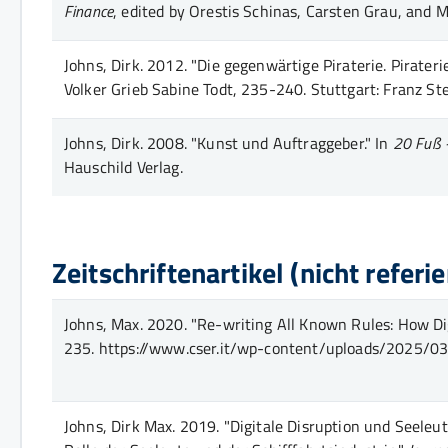
Finance
, edited by Orestis Schinas, Carsten Grau, and 
Johns, Dirk.
2012.
"Die gegenwärtige Piraterie. Pirateri
Volker Grieb Sabine Todt
, 235-240
. Stuttgart
:
Franz Ste
Johns, Dirk.
2008.
"Kunst und Auftraggeber."
In
20 Fuß -
Hauschild Verlag
.
Zeitschriftenartikel (nicht referie
Johns, Max.
2020.
"Re-writing All Known Rules: How Digi
235
.
https://www.cser.it/wp-content/uploads/2025/0
Johns, Dirk Max.
2019.
"Digitale Disruption und Seeleut