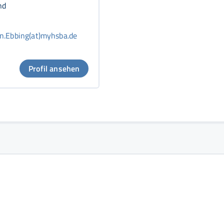
nd
n.Ebbing(at)myhsba.de
Profil ansehen