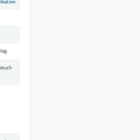
likation
lag.
enbuch