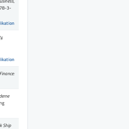
usiness
,
978-3-
likation
y,
likation
Finance:
derne
ang
k Ship