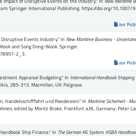
 Impact of Disruptive Events on the Industry."
In
New Maritime B
ham
:
Springer International Publishing
.
https://doi.org/10.1007/
zur Pub
Disruptive Events Industry."
In
New Maritime Business - Uncertaint
g-Wook and Song Dong-Wook
.
Springer
.
0-78957-2_3.
zur Pub
estment Appraisal Budgeting."
In
International Handbook Shipping 
ikis
, 285-313
. Macmillan; UK
:
Palgrave
.
n, Handelsschifffahrt und Reedereien."
In
Maritime Sicherheit - Mo
nahmen
, edited by Moritz Brake
. Frankfurt a.M., Germany
:
Peter L
andbook Ship Finance."
In
The German KG System. HSBA Handboo