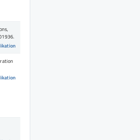
ons,
101936.
likation
ration
likation