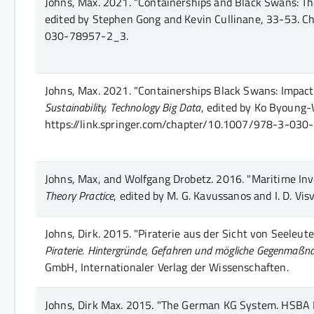
Johns, Max.
2021.
"Containerships and Black Swans: The
edited by Stephen Gong and Kevin Cullinane
, 33-53
. C
030-78957-2_3.
Johns, Max.
2021.
"Containerships Black Swans: Impact 
Sustainability, Technology Big Data
, edited by Ko Byoun
https://link.springer.com/chapter/10.1007/978-3-03
Johns, Max, and Wolfgang Drobetz.
2016.
"Maritime Inv
Theory Practice
, edited by M. G. Kavussanos and I. D. Visv
Johns, Dirk.
2015.
"Piraterie aus der Sicht von Seeleute
Piraterie. Hintergründe, Gefahren und mögliche Gegenmaß
GmbH, Internationaler Verlag der Wissenschaften
.
Johns, Dirk Max.
2015.
"The German KG System. HSBA H