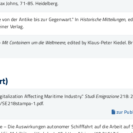
Max Johns
, 71-85
. Heidelberg
.
e von der Antike bis zur Gegenwart."
In
Historische Mitteilungen
, e
iner Verlag
.
 Mit Containern um die Weltmeere
, edited by Klaus-Peter Kiedel
. B
rt)
talization Affecting Maritime Industry."
Studi Emigrazione
218
: 
3/SE218stampa-1.pdf.
zur Pub
e – Die Auswirkungen autonomer Schifffahrt auf die Arbeit auf S