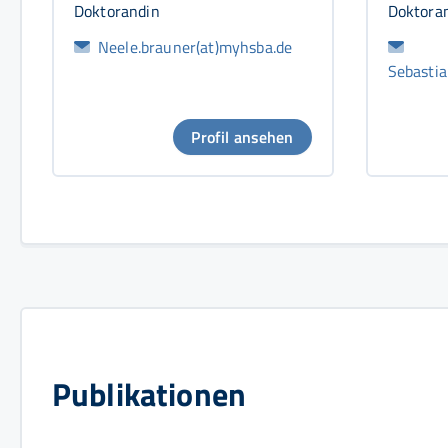
Doktorandin
Doktora
Neele.brauner(at)myhsba.de
Sebastia
Profil ansehen
Publikationen