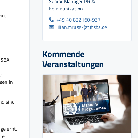
Senior Manager PR &
Kommunikation
eue
+49 40 822160-937
lilian.mrusek(at)hsba.de
Kommende
HSBA
Veranstaltungen
e
sen in
nd sind
gelernt,
are