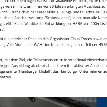
enten der ehemaligen Wirtschaftsakademie Hamburg (WAH), de
nge versammelt, um ihren vor 30 Jahren erlangten Abschluss zu f
 1993 traf sich in der Peter Möhrle Lounge und tauschte bei Se
auch die Abschlusszeitung "Schlussklappe", in der man alle Nam
g stellte Klaus Waubke die Entwicklung der HSBA von 2004 bis 
st".
ein herzlicher Dank an den Organisator Claus Cordes sowie an
ung. Alle Alumni der WAH sind herzlich eingeladen, Teil der HS
 mit dem Ziel, die Teilnehmenden zu international einsetzbare
ährigen Ausbildung akademische Lehre mit praktischer Ausbildu
s sogenannte "Hamburger Modell", das Hamburger Unternehmen 
hatten.