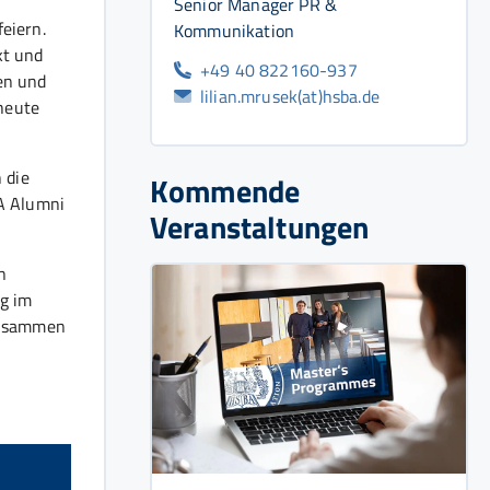
r
Senior Manager PR &
eiern.
Kommunikation
kt und
+49 40 822160-937
en und
lilian.mrusek(at)hsba.de
heute
 die
Kommende
BA Alumni
Veranstaltungen
n
ng im
zusammen