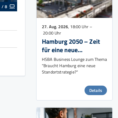
1
/
8
27. Aug. 2026
, 18:00 Uhr –
20:00 Uhr
Hamburg 2050 – Zeit
für eine neue
Wachstumsstrategie?
HSBA Business Lounge zum Thema
"Braucht Hamburg eine neue
Standortstrategie?"
Details