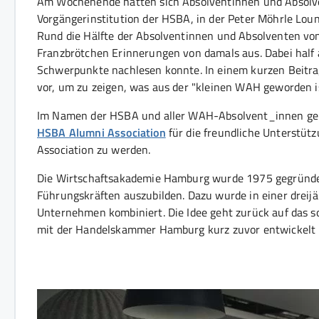
Am Wochenende hatten sich Absolventinnen und Absolv
Vorgängerinstitution der HSBA, in der Peter Möhrle Lou
Rund die Hälfte der Absolventinnen und Absolventen von
Franzbrötchen Erinnerungen von damals aus. Dabei half 
Schwerpunkte nachlesen konnte. In einem kurzen Beitra
vor, um zu zeigen, was aus der "kleinen WAH geworden i
Im Namen der HSBA und aller WAH-Absolvent_innen geht 
HSBA Alumni Association
für die freundliche Unterstütz
Association zu werden.
Die Wirtschaftsakademie Hamburg wurde 1975 gegründet,
Führungskräften auszubilden. Dazu wurde in einer dreij
Unternehmen kombiniert. Die Idee geht zurück auf da
mit der Handelskammer Hamburg kurz zuvor entwickelt 