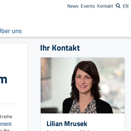
News
Events
Kontakt
EN
Über uns
Ihr Kontakt
em
treihe
Lilian Mrusek
gement
r die