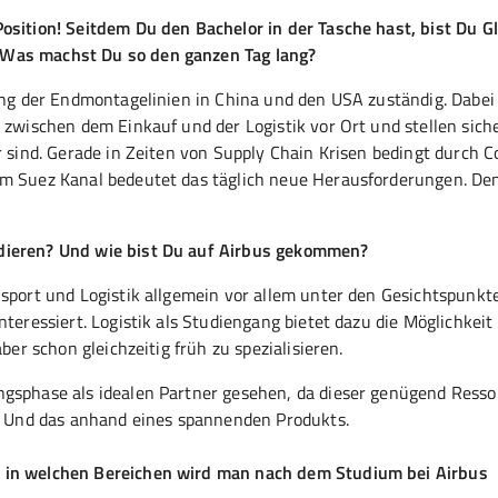
osition! Seitdem Du den Bachelor in der Tasche hast, bist Du G
 Was machst Du so den ganzen Tag lang?
gung der Endmontagelinien in China und den USA zuständig. Dabei
 zwischen dem Einkauf und der Logistik vor Ort und stellen siche
r sind. Gerade in Zeiten von Supply Chain Krisen bedingt durch 
im Suez Kanal bedeutet das täglich neue Herausforderungen. De
udieren? Und wie bist Du auf Airbus gekommen?
nsport und Logistik allgemein vor allem unter den Gesichtspunkt
teressiert. Logistik als Studiengang bietet dazu die Möglichkeit
ber schon gleichzeitig früh zu spezialisieren.
ngsphase als idealen Partner gesehen, da dieser genügend Ress
n. Und das anhand eines spannenden Produkts.
, in welchen Bereichen wird man nach dem Studium bei Airbus