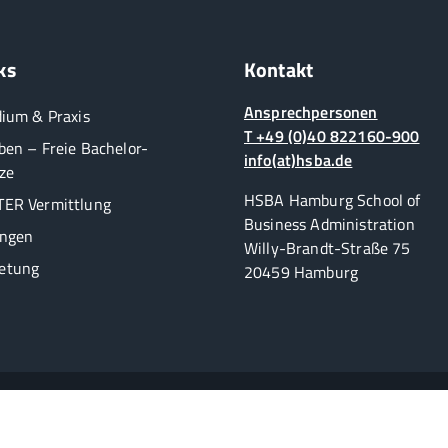
ks
Kontakt
Ansprechpersonen
dium & Praxis
T +49 (0)40 822160-900
ben – Freie Bachelor-
info(at)hsba.de
ze
HSBA Hamburg School of
ER Vermittlung
Business Administration
ungen
Willy-Brandt-Straße 75
etung
20459 Hamburg
Die duale Business School in Hamburg