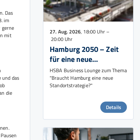
n. Das
B. im
r gerne
27. Aug. 2026
, 18:00 Uhr –
en mit
20:00 Uhr
Hamburg 2050 – Zeit
für eine neue
Wachstumsstrategie?
HSBA Business Lounge zum Thema
m
"Braucht Hamburg eine neue
e und das
Standortstrategie?"
Job
an die
Details
nen.
d Pausen