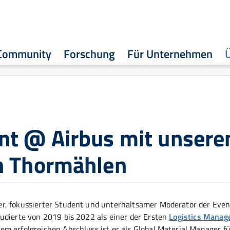
Community
Forschung
Für Unternehmen
nt @ Airbus mit unser
n Thormählen
r, fokussierter Student und unterhaltsamer Moderator der Even
udierte von 2019 bis 2022 als einer der Ersten
Logistics Mana
 erfolgreichen Abschluss ist er als Global Material Manager fü