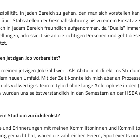
ibilität, in jeden Bereich zu gehen, den man sich vorstellen kan
über Stabsstellen der Geschäftsführung bis zu einem Einsatz z.
ich in jedem Bereich freundlich aufgenommen, da "Dualis" imme
lungen, adressiert sie an die richtigen Personen und geht dies
tzt.
en jetzigen Job vorbereitet?
meinen jetzigen Job Gold wert. Als Abiturient direkt ins Studiu
dem neuen Umfeld. Mit der Zeit konnte ich mich aber an Prozess
 als vollwertiges Teammitglied ohne lange Anlernphase in den 
n wurden uns selbstverständlich in den Semestern an der HSBA 
Dein Studium zurückdenkst?
te und Erinnerungen mit meinen Kommilitoninnen und Kommilito
ng gemacht hat, waren die zahlreichen Feiern, Sportevents un