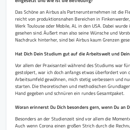
eingesetzt und wie ist die Betreuung?
Das Schöne an Airbus als Partnerunternehmen ist die Flex
reicht von produktionsnahen Bereichen in Finkenwerder, 
Werk Toulouse oder Mobile, AL in den USA. Dabei wurde 
gesehen sind. Äußert man also seine Wünsche und Vorstel
Nachdruck hinterher, sind bei Airbus kaum Grenzen gese
Hat Dich Dein Studium gut auf die Arbeitswelt und Dein
Vor allem der Praxisanteil während des Studiums war für 
gestolpert, war ich doch anfangs etwas überfordert von 
Arbeitsumfeld gewöhnen, mich stetig verbessern und nun
starten. Die theoretischen und methodischen Grundlage
Hand gegeben und schnüren ein rundes Gesamtpaket.
Woran erinnerst Du Dich besonders gern, wenn Du an 
Besonders an der Studienzeit sind vor allem die Momen
Auch wenn Corona einen großen Strich durch die Rechnu