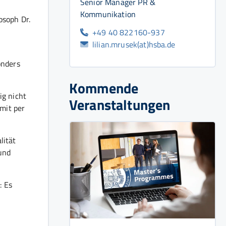
Senior Manager PR &
Kommunikation
osoph Dr.
+49 40 822160-937
lilian.mrusek(at)hsba.de
onders
Kommende
ig nicht
Veranstaltungen
mit per
lität
und
: Es