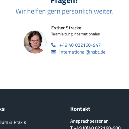
Wir helfen gern persönlich weiter.
Esther Stracke
Teamleitung Internationales
+49 40 822160-947
international@hsba.de
ks
Kontakt
Ansprechpersonen
dium & Praxis
T +49 (0)40 822160-900