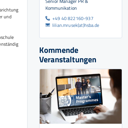
Senior Manager PR &
Kommunikation
srichtung
er und
+49 40 822160-937
lilian.mrusek(at)hsba.de
hschule
enständig
Kommende
Veranstaltungen