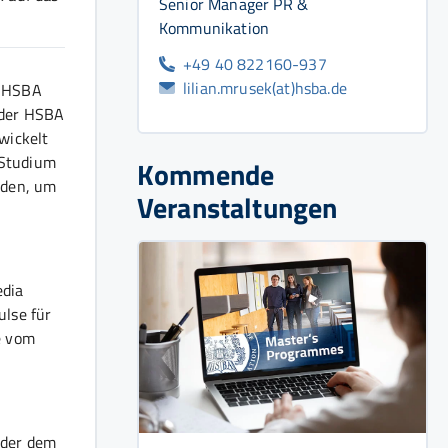
Senior Manager PR &
Kommunikation
+49 40 822160-937
lilian.mrusek(at)hsba.de
r HSBA
 der HSBA
wickelt
 Studium
Kommende
rden, um
Veranstaltungen
edia
lse für
e vom
oder dem