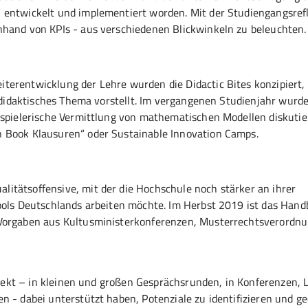
 entwickelt und implementiert worden. Mit der Studiengangsrefl
nhand von KPIs - aus verschiedenen Blickwinkeln zu beleuchten.
terentwicklung der Lehre wurden die Didactic Bites konzipiert,
s didaktisches Thema vorstellt. Im vergangenen Studienjahr wurde
 spielerische Vermittlung von mathematischen Modellen diskutier
n Book Klausuren“ oder Sustainable Innovation Camps.
itätsoffensive, mit der die Hochschule noch stärker an ihrer
hools Deutschlands arbeiten möchte. Im Herbst 2019 ist das Han
 Vorgaben aus Kultusministerkonferenzen, Musterrechtsverordn
direkt – in kleinen und großen Gesprächsrunden, in Konferenzen,
n - dabei unterstützt haben, Potenziale zu identifizieren und g