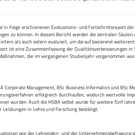
al in Folge erschienenen Evaluations- und Fortschrittsreport de
zeigen zu können. In diesem Bericht werden die zentralen Säulen
 intern als auch extern evaluiert, um darauf basierend weiterent
report ist eine Zusammenfassung der Qualitätsverbesserungen in
gen Maßnahmen, die im vergangenen Studienjahr vorgenommen wu
A Corporate Management, BSc Business Informatics und BSc M
ungsverfahren erfolgreich durchlaufen, wodurch wertvolle Impu
nen wurden. Auch die HSBA selbst wurde für weitere fünf Jahr
er Leistungen in Lehre und Forschung bestätigt.
aluationen wie der Lehrenden- und der Unternehmensbefragung 