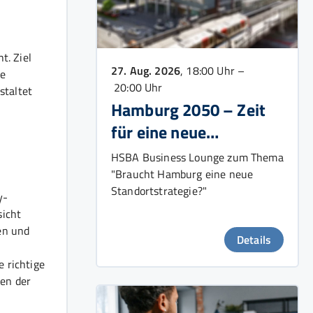
t. Ziel
27. Aug. 2026
, 18:00 Uhr –
ie
20:00 Uhr
staltet
Hamburg 2050 – Zeit
für eine neue
Wachstumsstrategie?
HSBA Business Lounge zum Thema
"Braucht Hamburg eine neue
Standortstrategie?"
y-
sicht
en und
Details
 richtige
en der