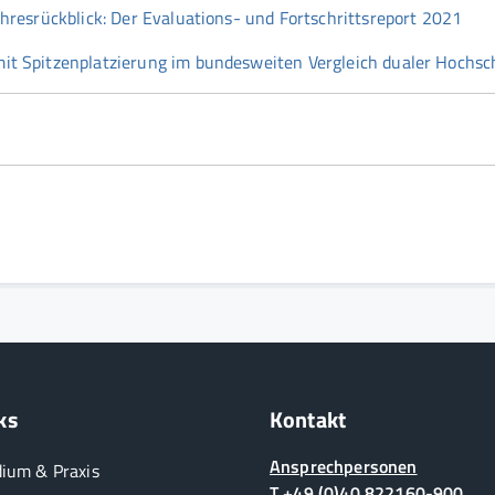
resrückblick: Der Evaluations- und Fortschrittsreport 2021
t Spitzenplatzierung im bundesweiten Vergleich dualer Hochsc
ks
Kontakt
Ansprechpersonen
dium & Praxis
T +49 (0)40 822160-900