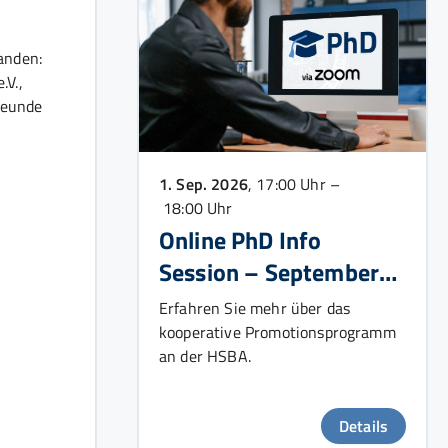
anden:
.V.,
reunde
1. Sep. 2026
, 17:00 Uhr –
18:00 Uhr
Online PhD Info
Session – September
2026
Erfahren Sie mehr über das
kooperative Promotionsprogramm
an der HSBA.
Details