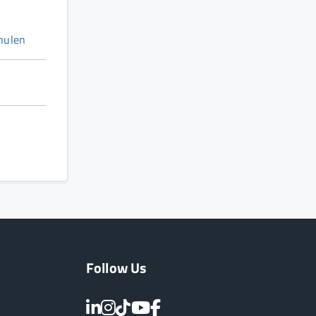
hulen
Follow Us