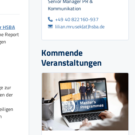
Senior Manager PR &
Kommunikation
+49 40 822160-937
lilian.mrusek(at)hsba.de
er HSBA
he Report
gen
Kommende
Veranstaltungen
ge zur
en der
eiligen
n