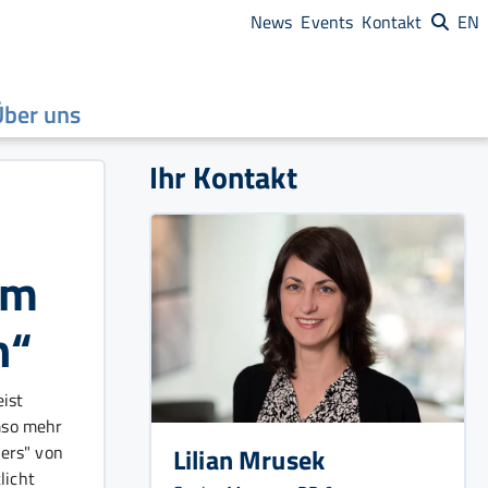
News
Events
Kontakt
EN
Über uns
Ihr Kontakt
im
h“
ist
Umso mehr
ers" von
Lilian Mrusek
licht