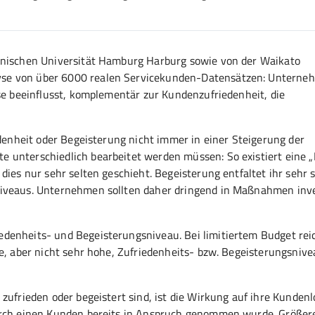
chnischen Universität Hamburg Harburg sowie von der Waikato
yse von über 6000 realen Servicekunden-Datensätzen: Unterne
ese beeinflusst, komplementär zur Kundenzufriedenheit, die
edenheit oder Begeisterung nicht immer in einer Steigerung der
 unterschiedlich bearbeitet werden müssen: So existiert eine 
dies nur sehr selten geschieht. Begeisterung entfaltet ihr sehr 
Niveaus. Unternehmen sollten daher dringend in Maßnahmen inve
denheits- und Begeisterungsniveau. Bei limitiertem Budget rei
e, aber nicht sehr hohe, Zufriedenheits- bzw. Begeisterungsnive
zufrieden oder begeistert sind, ist die Wirkung auf ihre Kundenl
durch einen Kunden bereits in Anspruch genommen wurde. Größer