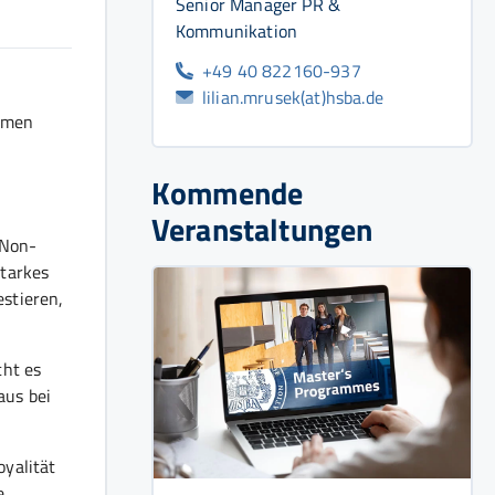
Senior Manager PR &
Kommunikation
+49 40 822160-937
lilian.mrusek(at)hsba.de
hmen
Kommende
Veranstaltungen
„Non-
starkes
stieren,
cht es
aus bei
oyalität
e