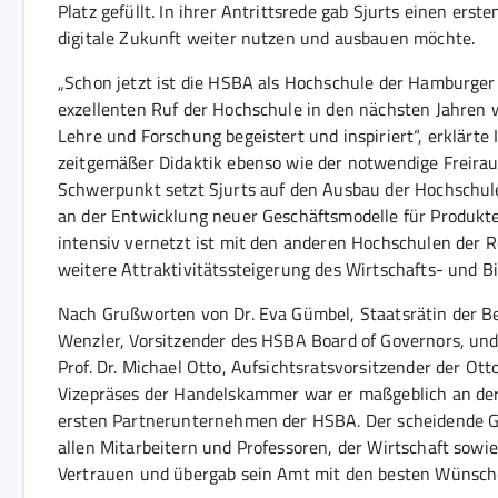
Platz gefüllt. In ihrer Antrittsrede gab Sjurts einen erst
digitale Zukunft weiter nutzen und ausbauen möchte.
„Schon jetzt ist die HSBA als Hochschule der Hamburger W
exzellenten Ruf der Hochschule in den nächsten Jahren 
Lehre und Forschung begeistert und inspiriert“, erklärte
zeitgemäßer Didaktik ebenso wie der notwendige Freirau
Schwerpunkt setzt Sjurts auf den Ausbau der Hochschu
an der Entwicklung neuer Geschäftsmodelle für Produkte
intensiv vernetzt ist mit den anderen Hochschulen der R
weitere Attraktivitätssteigerung des Wirtschafts- und 
Nach Grußworten von Dr. Eva Gümbel, Staatsrätin der Beh
Wenzler, Vorsitzender des HSBA Board of Governors, und
Prof. Dr. Michael Otto, Aufsichtsratsvorsitzender der Ot
Vizepräses der Handelskammer war er maßgeblich an der
ersten Partnerunternehmen der HSBA. Der scheidende Gr
allen Mitarbeitern und Professoren, der Wirtschaft sowi
Vertrauen und übergab sein Amt mit den besten Wünsch