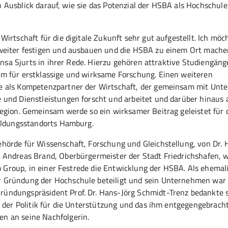
en Ausblick darauf, wie sie das Potenzial der HSBA als Hochschule
irtschaft für die digitale Zukunft sehr gut aufgestellt. Ich möc
weiter festigen und ausbauen und die HSBA zu einem Ort machen
 Insa Sjurts in ihrer Rede. Hierzu gehören attraktive Studiengäng
m für erstklassige und wirksame Forschung. Einen weiteren
le als Kompetenzpartner der Wirtschaft, der gemeinsam mit Un
 und Dienstleistungen forscht und arbeitet und darüber hinaus
egion. Gemeinsam werde so ein wirksamer Beitrag geleistet für 
Bildungsstandorts Hamburg.
örde für Wissenschaft, Forschung und Gleichstellung, von Dr. H
 Andreas Brand, Oberbürgermeister der Stadt Friedrichshafen, 
to Group, in einer Festrede die Entwicklung der HSBA. Als ehemal
 Gründung der Hochschule beteiligt und sein Unternehmen war 
ündungspräsident Prof. Dr. Hans-Jörg Schmidt-Trenz bedankte s
e der Politik für die Unterstützung und das ihm entgegengebrach
en an seine Nachfolgerin.