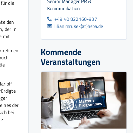
Senior Manager PR &
 für die
Kommunikation
+49 40 822160-937
hte den
lilian.mrusek(at)hsba.de
, der in
e mit
Kommende
ternehmen
 auch
Veranstaltungen
die
ariolf
würdigte
iger
eines der
ich bei
te