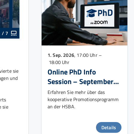
1
/
7
1. Sep. 2026
, 17:00 Uhr –
18:00 Uhr
Online PhD Info
ierte sie
agen und
Session – September
2026
Erfahren Sie mehr über das
kooperative Promotionsprogramm
rts
an der HSBA.
 sie
Details