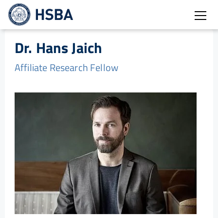
Burg
Dr. Hans Jaich
Affiliate Research Fellow