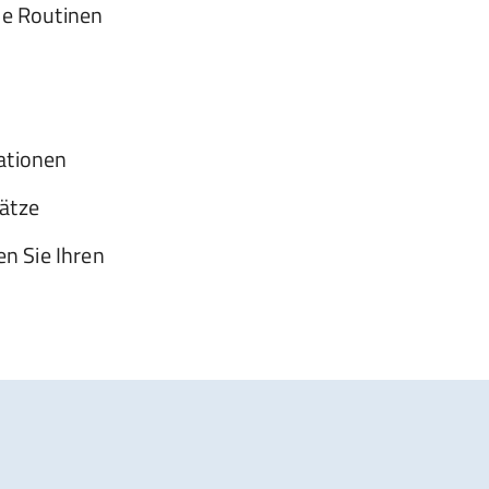
he Routinen
ationen
ätze
en Sie Ihren