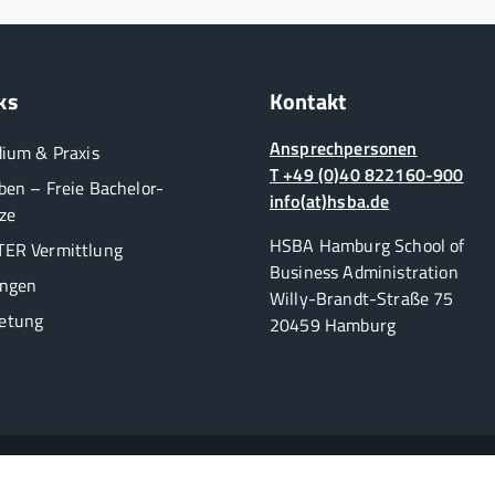
ks
Kontakt
Ansprechpersonen
dium & Praxis
T +49 (0)40 822160-900
ben – Freie Bachelor-
info(at)hsba.de
ze
HSBA Hamburg School of
ER Vermittlung
Business Administration
ungen
Willy-Brandt-Straße 75
etung
20459 Hamburg
Die duale Business School in Hamburg