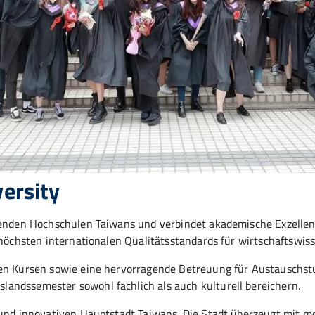
versity
renden Hochschulen Taiwans und verbindet akademische Exzellenz
e höchsten internationalen Qualitätsstandards für wirtschaftswis
en Kursen sowie eine hervorragende Betreuung für Austauschstudi
andssemester sowohl fachlich als auch kulturell bereichern.
 und innovativen Hauptstadt Taiwans. Die Stadt überzeugt mit mo