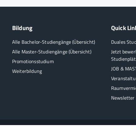
Bildung
Quick Lin
Alle Bachelor-Studiengänge (Übersicht)
Duales Stu
Alle Master-Studiengänge (Übersicht)
Jetzt bewer
Studienplät
Promotionsstudium
JOB & MAST
Weiterbildung
Veranstalt
Raumvermi
Newsletter
2026 HSBA Hamburg School of Business Administration