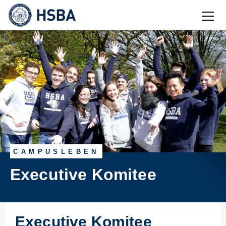
Burg
CAMPUSLEBEN
Executive Komitee
Executive Komitee