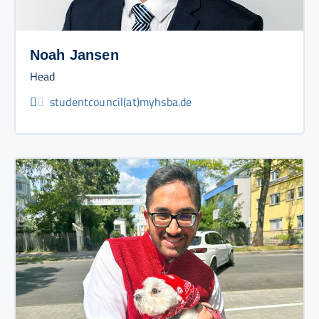
Noah Jansen
Head
studentcouncil(at)myhsba.de