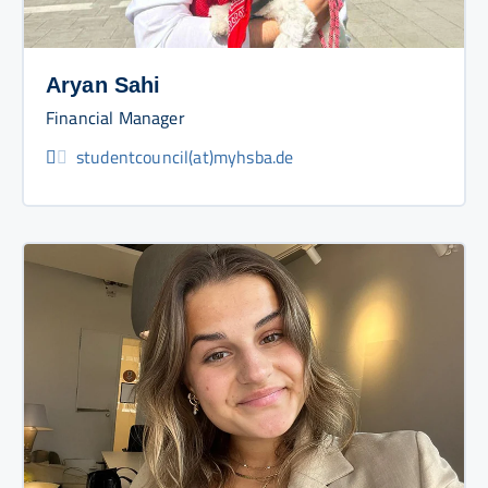
Aryan Sahi
Financial Manager
studentcouncil(at)myhsba.de