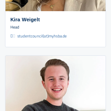
Kira Weigelt
Head
studentcouncil(at)myhsba.de