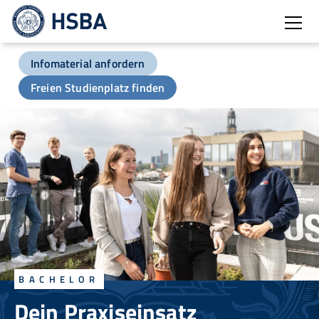
Burg
Infomaterial anfordern
Freien Studienplatz finden
BACHELOR
Dein Praxiseinsatz