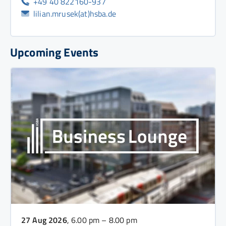
+49 40 822160-937
lilian.mrusek(at)hsba.de
Upcoming Events
27 Aug 2026
, 6.00 pm – 8.00 pm